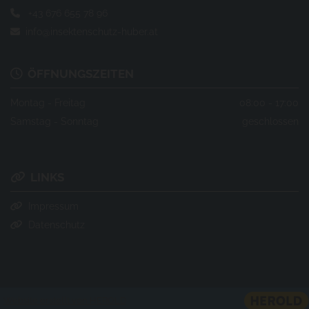
+43 676 655 78 96

info@insektenschutz-huber.at

ÖFFNUNGSZEITEN

Montag - Freitag
08:00 - 17:00
Samstag - Sonntag
geschlossen
LINKS

Impressum

Datenschutz

Website erstellt von HEROLD