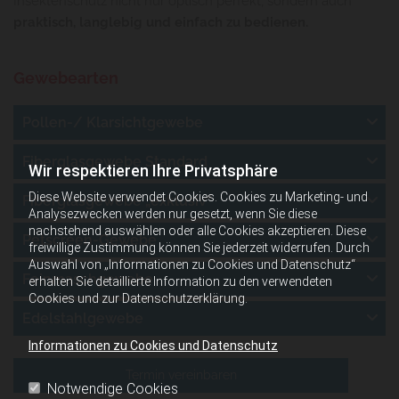
Insektenschutz nicht nur optisch perfekt, sondern auch
praktisch, langlebig und einfach zu bedienen.
Gewebearten
Pollen-/ Klarsichtgewebe
Fiberglasgewebe Standard
Wir respektieren Ihre Privatsphäre
Diese Website verwendet Cookies. Cookies zu Marketing- und
Fiberglasgewebe „exklusiv“
Analysezwecken werden nur gesetzt, wenn Sie diese
nachstehend auswählen oder alle Cookies akzeptieren. Diese
Petscreen-Gewebe
freiwillige Zustimmung können Sie jederzeit widerrufen. Durch
Auswahl von „Informationen zu Cookies und Datenschutz“
Feinmaschgewebe
erhalten Sie detaillierte Information zu den verwendeten
Cookies und zur Datenschutzerklärung.
Edelstahlgewebe
Informationen zu Cookies und Datenschutz
Termin vereinbaren
Notwendige Cookies