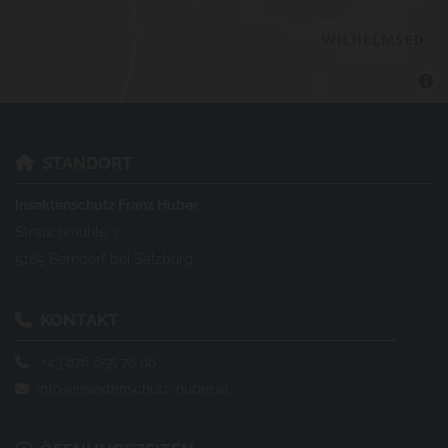
STANDORT

Insektenschutz Franz Huber
Strauchmühle 3
5165 Berndorf bei Salzburg
KONTAKT

+43 676 655 78 96

info@insektenschutz-huber.at
